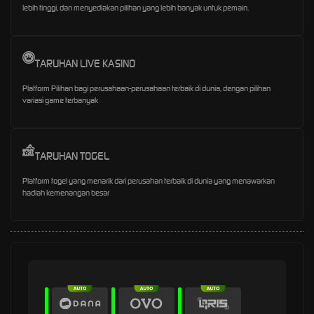
lebih tinggi, dan menyediakan pilihan yang lebih banyak untuk pemain.
TARUHAN LIVE KASINO
Platform Pilihan bagi perusahaan-perusahaan terbaik di dunia, dengan pilihan
variasi game terbanyak
TARUHAN TOGEL
Platform togel yang menarik dari perusahan terbaik di dunia yang menawarkan
hadiah kemenangan besar