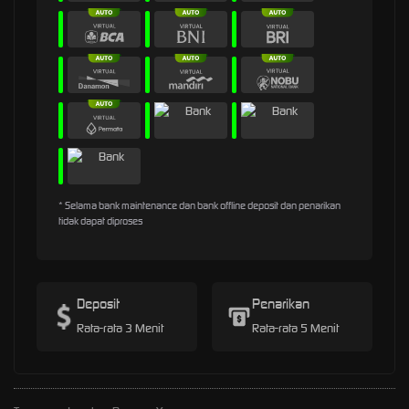
* Selama bank maintenance dan bank offline deposit dan penarikan
tidak dapat diproses
Deposit
Penarikan
Rata-rata 3 Menit
Rata-rata 5 Menit