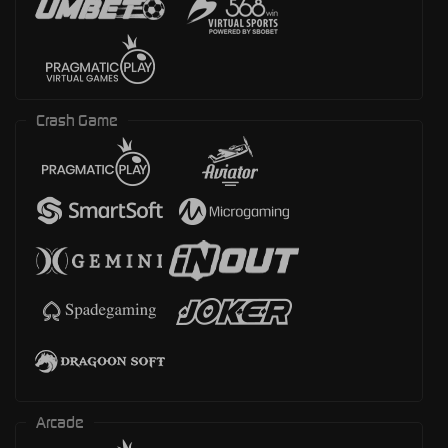
Crash Game
Arcade