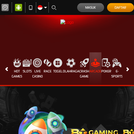
MASUK
DAFTAR
HOT
SLOTS
LIVE
RACE
TOGEL
OLAHRAGA
CRASH
ARCADE
POKER
E-
SABUN
GAMES
CASINO
GAME
SPORTS
AYAM