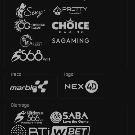
Race
Togel
Olahraga