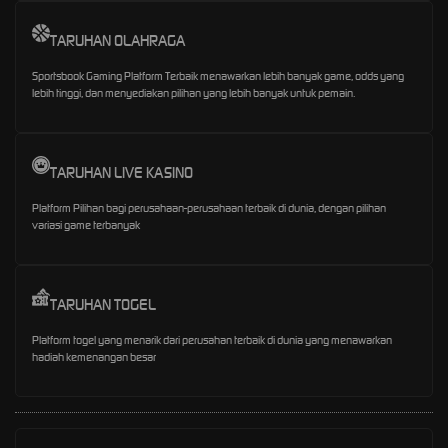
TARUHAN OLAHRAGA
Sportsbook Gaming Platform Terbaik menawarkan lebih banyak game, odds yang
lebih tinggi, dan menyediakan pilihan yang lebih banyak untuk pemain.
TARUHAN LIVE KASINO
Platform Pilihan bagi perusahaan-perusahaan terbaik di dunia, dengan pilihan
variasi game terbanyak
TARUHAN TOGEL
Platform togel yang menarik dari perusahan terbaik di dunia yang menawarkan
hadiah kemenangan besar