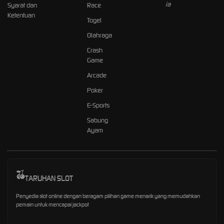
Syarat dan
Race
Ketentuan
Togel
Olahraga
Crash
Game
Arcade
Poker
E-Sports
Sabung
Ayam
TARUHAN SLOT
Penyedia slot online dengan beragam pilihan game menarik yang memudahkan
pemain untuk mencapai jackpot