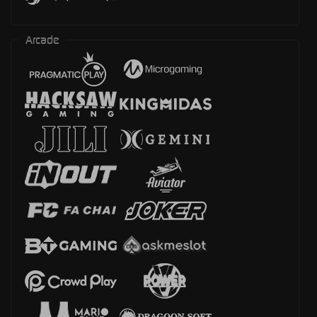
Arcade