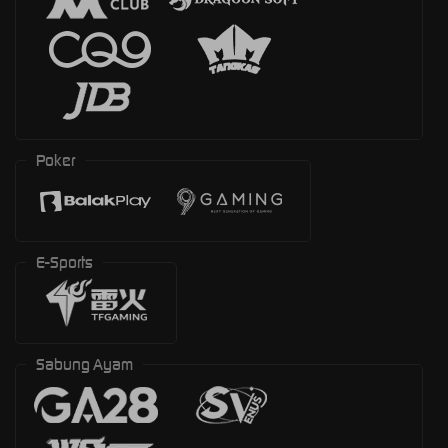
Poker
E-Sports
Sabung Ayam