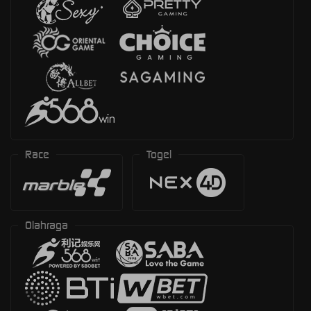
Race
Togel
Olahraga