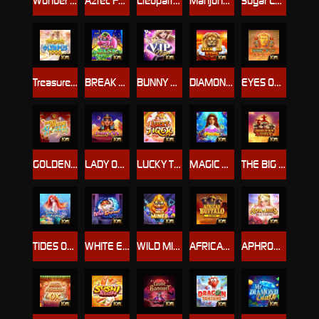
Wonder Ace
Aztec Fortune
Cleopatra's Fortune Ways
Mahjong Dragon Ways
Sugar Candy Bonanza
Treasures of Olympus 1000
BREAK THE BANK
BUNNY VIP NIGHT
DIAMOND KING
EYES OF RA
GOLDEN FORTUNE HORSE
LADY OF RA
LUCKY TIGER
MAGIC PEARLS
THE BIG THE FAT THE UGLY
TIDES OF FORTUNE
WHITE ELEPHANT
WILD MINER
AFRICAN BUFFALO 5000
APHRODITE’S BLESSING