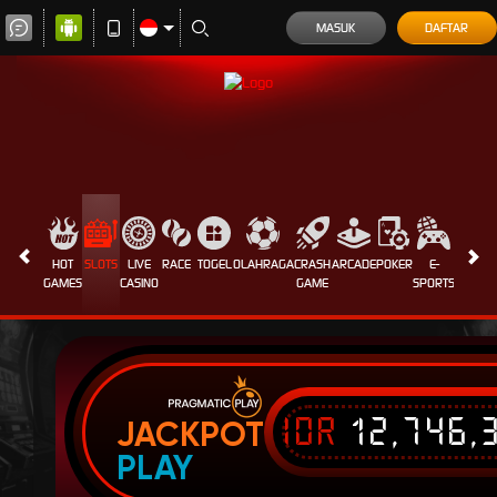
MASUK
DAFTAR
HOT
SLOTS
LIVE
RACE
TOGEL
OLAHRAGA
CRASH
ARCADE
POKER
E-
SABUN
GAMES
CASINO
GAME
SPORTS
AYAM
IDR
12,746,
JACKPOT
PLAY