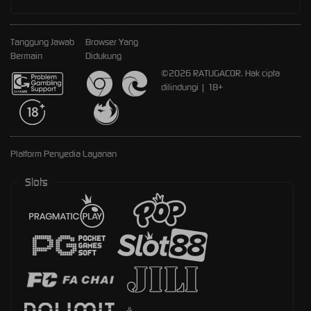
Tanggung Jawab
Browser Yang
Bermain
Didukung
©2026 RATUGACOR. Hak cipta
dilindungi | 18+
Platform Penyedia Layanan
Slots