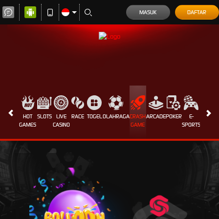
MASUK
DAFTAR
HOT
SLOTS
LIVE
RACE
TOGEL
OLAHRAGA
CRASH
ARCADE
POKER
E-
SABUN
GAMES
CASINO
GAME
SPORTS
AYAM