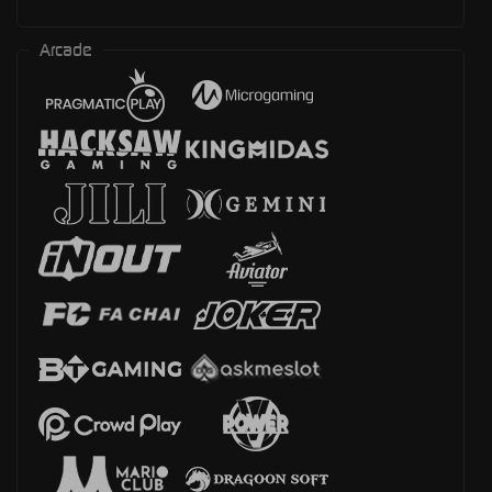
Arcade