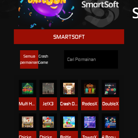
SMARTSOFT
Semua
Crash
permainan
Game
Multi Hot Wheel
JetX3
Crash Duel X
RodeoX
DoubleX
ChickenWays
Chicken Highway
Bottle Mania
TowerX
4 Bonuses Bonanza