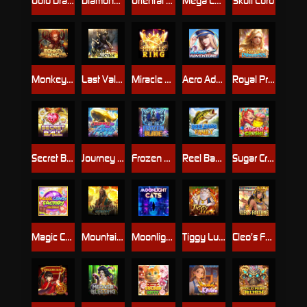
Gold Dragon
Diamond Mask
Oriental Treasures
Mega Cave
Skull Lord
Monkey King
Last Valkyrie
Miracle Ring
Aero Adventure
Royal Princess
Secret Ball
Journey to the Abyss
Frozen Blade
Reel Bass Family
Sugar Crush!
Magic Candy Factory
Mountain Spirit
Moonlight Cats
Tiggy Luck
Cleo’s Fortune