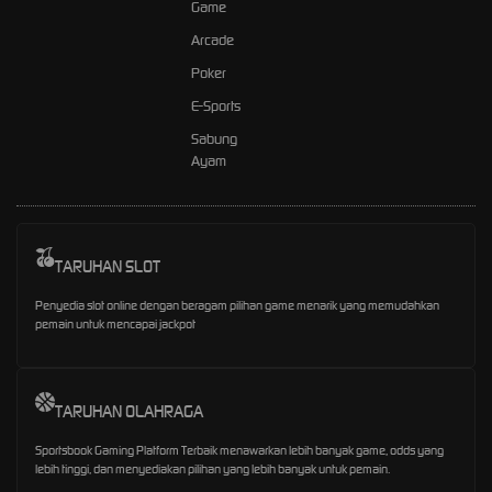
Game
Arcade
Poker
E-Sports
Sabung
Ayam
TARUHAN SLOT
Penyedia slot online dengan beragam pilihan game menarik yang memudahkan
pemain untuk mencapai jackpot
TARUHAN OLAHRAGA
Sportsbook Gaming Platform Terbaik menawarkan lebih banyak game, odds yang
lebih tinggi, dan menyediakan pilihan yang lebih banyak untuk pemain.