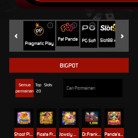
i
i
i
i
i
Facha
Fat Panda
Slot88 x PP
PG Soft
Pragmatic Play
BIGPOT
Semua
Top
Slots
permainan
20
Shoot Piggy
Fiesta Frenzy
Jewely Spin
Dr.Franken’s Lab
Panda’s Jackpot