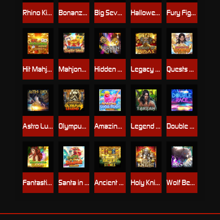
Rhino King
Bonanza Coins
Big Sevens Jackpot
Halloween Ghost
Fury Fighters
Hit Mahjong Wins
Mahjong Super Wins
Hidden City
Legacy of Midas
Quests of Olympus
Astro Luck
Olympus Legend
Amazing Soda Rush
Legend of Tarzan
Double Race
Fantastic Faries
Santa in the Summer
Ancient Stones
Holy Knight
Wolf Begins