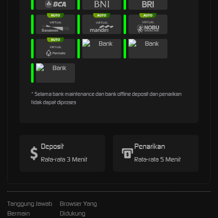
* Selama bank maintenance dan bank offline deposit dan penarikan
tidak dapat diproses
Deposit
Penarikan
Rata-rata 3 Menit
Rata-rata 5 Menit
Tanggung Jawab
Browser Yang
Bermain
Didukung