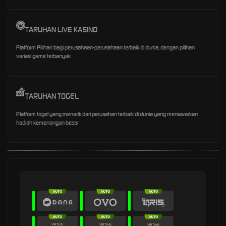
TARUHAN LIVE KASINO
Platform Pilihan bagi perusahaan-perusahaan terbaik di dunia, dengan pilihan
variasi game terbanyak
TARUHAN TOGEL
Platform togel yang menarik dari perusahan terbaik di dunia yang menawarkan
hadiah kemenangan besar