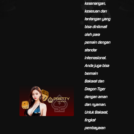
kesenangan,
keseruan dan
tantangan yang
bisa dinikmati
oleh para
pemain dengan
standar
internasional.
Anda juga bisa
bermain
Bakarat dan
Dragon Tiger
dengan aman
dan nyaman.
Untuk Bakarat,
tingkat
pembayaran