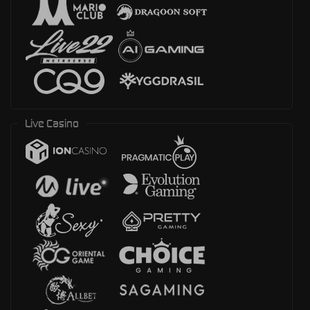
Live Casino