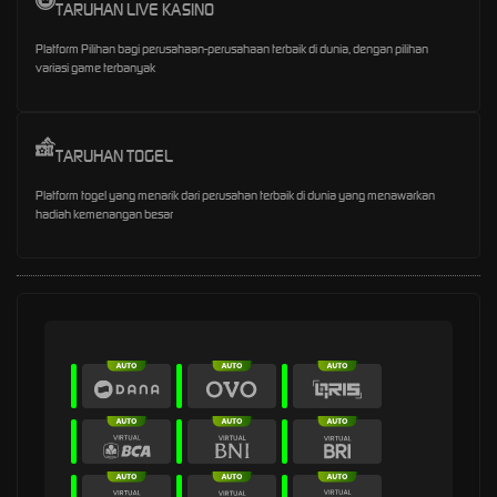
TARUHAN LIVE KASINO
Platform Pilihan bagi perusahaan-perusahaan terbaik di dunia, dengan pilihan
variasi game terbanyak
TARUHAN TOGEL
Platform togel yang menarik dari perusahan terbaik di dunia yang menawarkan
hadiah kemenangan besar