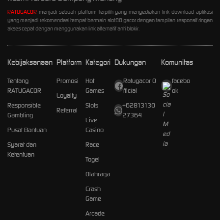
RATUGACOR
menjadi sebuah platform terpilih yang menyediakan link download aplikasi
yang menjadi rekomendasi tempat bermain slot88 gacor dengan tampilan responsif ringan
akses cepat dengan menggunakan link alternatif anti blokir.
Kebijaksanaan
Platform
Kategori
Dukungan
Komunitas
Tentang
Promosi
Hot
Ratugacor O
facebo
RATUGACOR
Games
fficial
ok
Loyalty
Responsible
Slots
+62813130
Referral
Gambling
27364
Live
Pusat Bantuan
Casino
Syarat dan
Race
Ketentuan
Togel
Olahraga
Crash
Game
Arcade